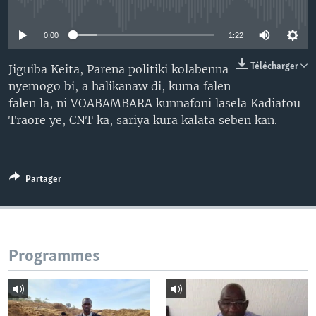
No media source currently available
0:00
1:22
Télécharger
Jiguiba Keita, Parena politiki kolabenna
nyemogo bi, a halikanaw di, kuma falen
falen la, ni VOABAMBARA kunnafoni lasela Kadiatou
Traore ye, CNT ka, sariya kura kalata seben kan.
Partager
Programmes