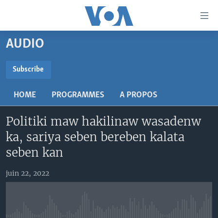
Liens
d'accessibilité
Menu
AUDIO
principal
TV
Retour
RADIO
MALI KURA
Subscribe
à
la
SUBSCRIBE
MALI
MALI KURA
navigation
HOME
PROGRAMMES
A PROPOS
ÉTATS-UNIS
TABALE
principale
S'abonner
Retour
Politiki maw hakilinaw wasadenw
AN BA FO!
à
Learning English
ka, sariya seben bereben kalata
FARAFINA FOLI
la
seben kan
recherche
SUIVEZ-NOUS
juin 22, 2022
Langues