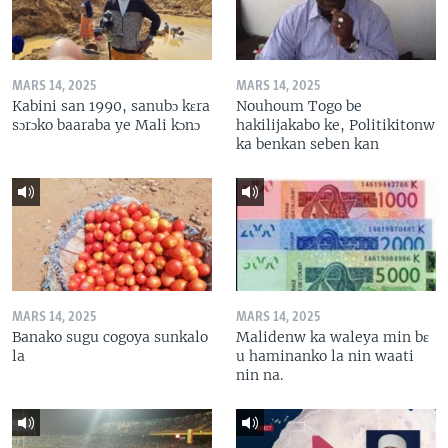
MARS 14, 2025
MARS 14, 2025
Kabini san 1990, sanubɔ kɛra
Nouhoum Togo be
sɔrɔko baaraba ye Mali kɔnɔ
hakilijakabo ke, Politikitonw
ka benkan seben kan
MARS 14, 2025
MARS 14, 2025
Banako sugu cogoya sunkalo
Malidenw ka waleya min bɛ
la
u haminanko la nin waati
nin na.