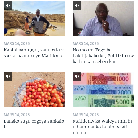
MARS 14, 2025
MARS 14, 2025
Kabini san 1990, sanubɔ kɛra
Nouhoum Togo be
sɔrɔko baaraba ye Mali kɔnɔ
hakilijakabo ke, Politikitonw
ka benkan seben kan
MARS 14, 2025
MARS 14, 2025
Banako sugu cogoya sunkalo
Malidenw ka waleya min bɛ
la
u haminanko la nin waati
nin na.