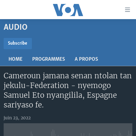
Liens
d'accessibilité
Menu
AUDIO
principal
TV
Retour
RADIO
MALI KURA
Subscribe
à
la
SUBSCRIBE
MALI
MALI KURA
navigation
HOME
PROGRAMMES
A PROPOS
ÉTATS-UNIS
TABALE
principale
S'abonner
Retour
Cameroun jamana senan ntolan tan
AN BA FO!
à
Learning English
jekulu-Federation - nyemogo
FARAFINA FOLI
la
Samuel Eto nyangilila, Espagne
recherche
SUIVEZ-NOUS
sariyaso fe.
juin 23, 2022
Langues