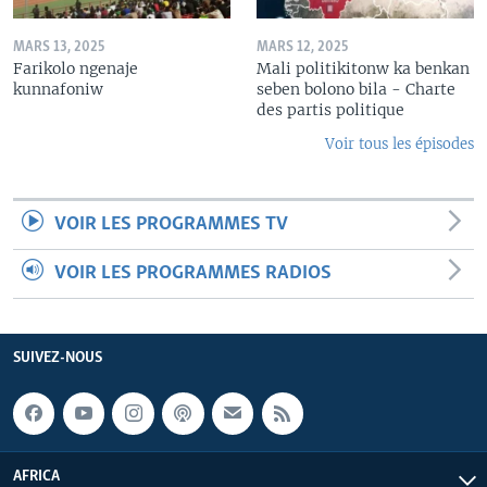
MARS 13, 2025
MARS 12, 2025
Farikolo ngenaje
Mali politikitonw ka benkan
kunnafoniw
seben bolono bila - Charte
des partis politique
Voir tous les épisodes
VOIR LES PROGRAMMES TV
VOIR LES PROGRAMMES RADIOS
SUIVEZ-NOUS
AFRICA