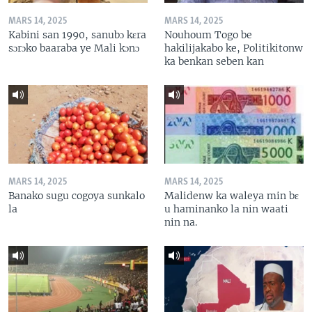
MARS 14, 2025
MARS 14, 2025
Kabini san 1990, sanubɔ kɛra
Nouhoum Togo be
sɔrɔko baaraba ye Mali kɔnɔ
hakilijakabo ke, Politikitonw
ka benkan seben kan
MARS 14, 2025
MARS 14, 2025
Banako sugu cogoya sunkalo
Malidenw ka waleya min bɛ
la
u haminanko la nin waati
nin na.