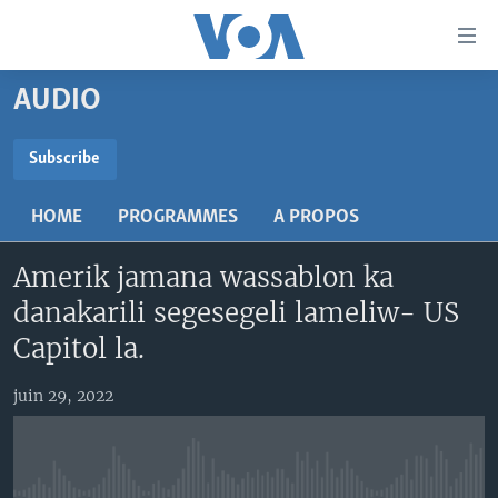
Liens
d'accessibilité
Menu
AUDIO
principal
TV
Retour
RADIO
MALI KURA
Subscribe
à
la
SUBSCRIBE
MALI
MALI KURA
navigation
HOME
PROGRAMMES
A PROPOS
ÉTATS-UNIS
TABALE
principale
S'abonner
Retour
Amerik jamana wassablon ka
AN BA FO!
à
Learning English
danakarili segesegeli lameliw- US
FARAFINA FOLI
la
Capitol la.
recherche
SUIVEZ-NOUS
juin 29, 2022
Langues