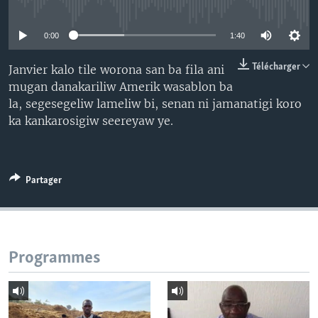
No media source currently available
0:00
1:40
Télécharger
Janvier kalo tile worona san ba fila ani
mugan danakariliw Amerik wasablon ba
la, segesegeliw lameliw bi, senan ni jamanatigi koro
ka kankarosigiw seereyaw ye.
Partager
Programmes