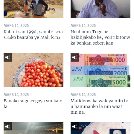
MARS 14, 2025
MARS 14, 2025
Kabini san 1990, sanubɔ kɛra
Nouhoum Togo be
sɔrɔko baaraba ye Mali kɔnɔ
hakilijakabo ke, Politikitonw
ka benkan seben kan
MARS 14, 2025
MARS 14, 2025
Banako sugu cogoya sunkalo
Malidenw ka waleya min bɛ
la
u haminanko la nin waati
nin na.