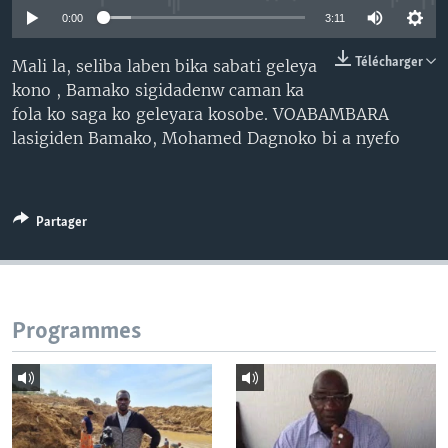
0:00
3:11
Télécharger
Mali la, seliba laben bika sabati geleya
kono , Bamako sigidadenw caman ka
fola ko saga ko geleyara kosobe. VOABAMBARA
lasigiden Bamako, Mohamed Dagnoko bi a nyefo
Partager
Programmes