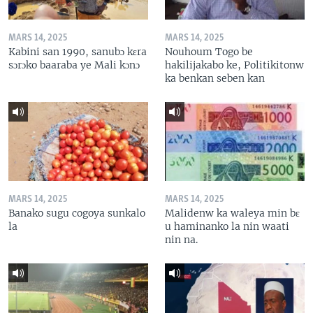
MARS 14, 2025
MARS 14, 2025
Kabini san 1990, sanubɔ kɛra
Nouhoum Togo be
sɔrɔko baaraba ye Mali kɔnɔ
hakilijakabo ke, Politikitonw
ka benkan seben kan
MARS 14, 2025
MARS 14, 2025
Banako sugu cogoya sunkalo
Malidenw ka waleya min bɛ
la
u haminanko la nin waati
nin na.