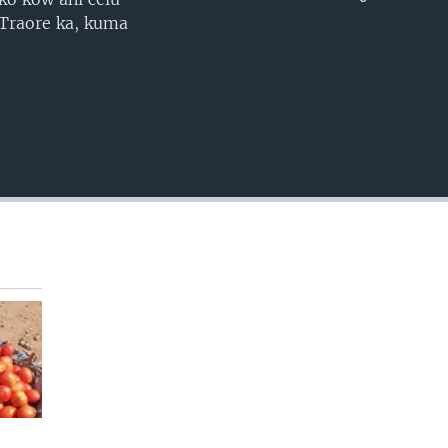
EMBED
Traore ka, kuma