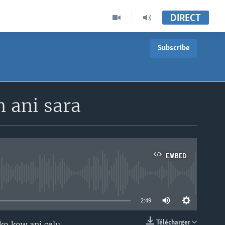
DIRECT
Subscribe
 ani sara
EMBED
able
2:49
Télécharger
ko kow ani celu