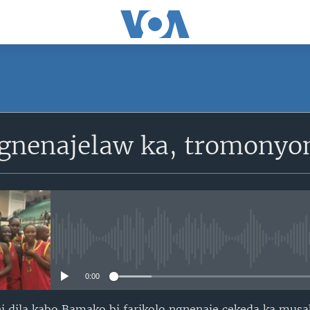
SUBSCRIBE
ngnenajelaw ka, tromonyon
S'abonner
No media source currently avail
0:00
i dila kabo Bamako bi farikolo ngnenaje cekeda ka musa