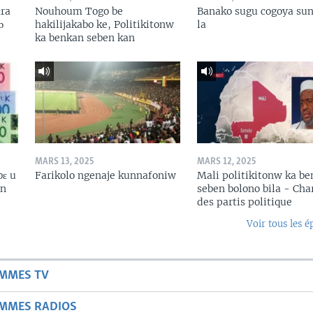
ɛra
Nouhoum Togo be
Banako sugu cogoya sun
ɔ
hakilijakabo ke, Politikitonw
la
ka benkan seben kan
MARS 13, 2025
MARS 12, 2025
bɛ u
Farikolo ngenaje kunnafoniw
Mali politikitonw ka b
in
seben bolono bila - Cha
des partis politique
Voir tous les é
AMMES TV
AMMES RADIOS