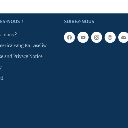
ES-NOUS ?
SUIVEZ-NOUS
s-nous ?
merica Fang Ka Laseliw
e and Privacy Notice
y
ti