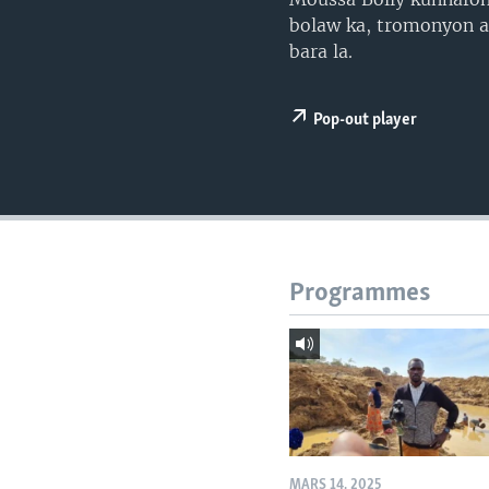
bolaw ka, tromonyon a
bara la.
Pop-out player
Programmes
MARS 14, 2025