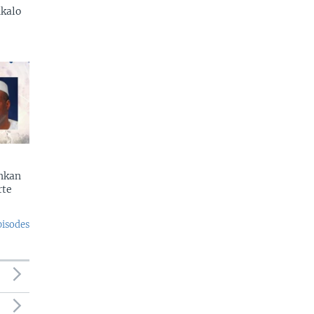
kalo
enkan
rte
pisodes