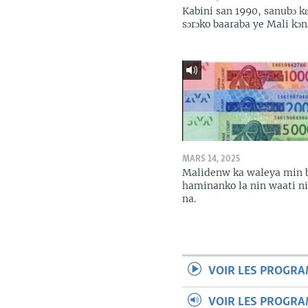
Kabini san 1990, sanubɔ k
sɔrɔko baaraba ye Mali kɔn
MARS 14, 2025
Malidenw ka waleya min 
haminanko la nin waati n
na.
VOIR LES PROGR
VOIR LES PROGR