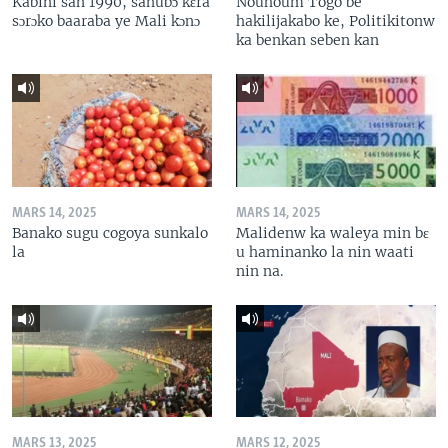
Kabini san 1990, sanubɔ kɛra
Nouhoum Togo be
sɔrɔko baaraba ye Mali kɔnɔ
hakilijakabo ke, Politikitonw
ka benkan seben kan
MARS 14, 2025
MARS 14, 2025
Banako sugu cogoya sunkalo
Malidenw ka waleya min bɛ
la
u haminanko la nin waati
nin na.
MARS 13, 2025
MARS 12, 2025