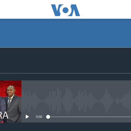
SUBSCRIBE
S'abonner
No media source currently avail
0:00