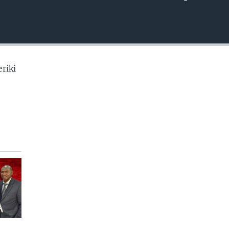
EMBED
riki