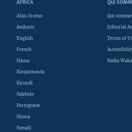
AFRICA
QUI SOMM
Afan Oromo
Qui somme
Amharic
Editorial A
English
Terms of Us
French
Accessibilit
Hausa
Radio Waka
Kinyarwanda
Kirundi
Ndebele
Portuguese
Shona
Learning English
Somali