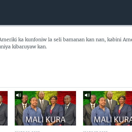
’Ameriki ka kunfoniw la seli bamanan kan nan, kabini Ame
uniya kibaruyaw kan.