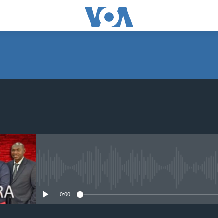
SUBSCRIBE
S'abonner
No media source currently avail
0:00