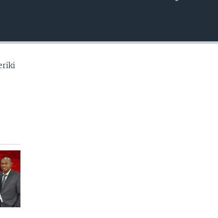
EMBED
riki