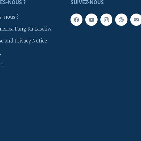
ES-NOUS ?
SUIVEZ-NOUS
s-nous ?
merica Fang Ka Laseliw
e and Privacy Notice
y
ti