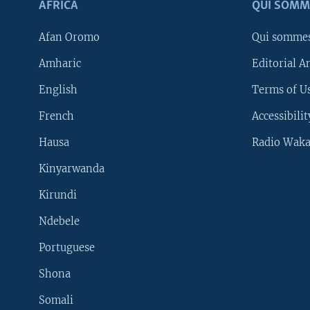
AFRICA
QUI SOMM
Afan Oromo
Qui somme
Amharic
Editorial A
English
Terms of Us
French
Accessibilit
Hausa
Radio Waka
Kinyarwanda
Kirundi
Ndebele
Portuguese
Shona
Learning English
Somali