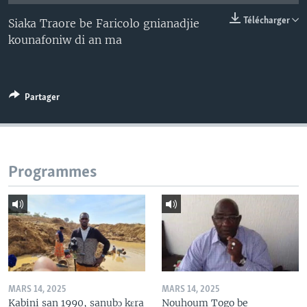
Télécharger
Siaka Traore be Faricolo gnianadjie
kounafoniw di an ma
Partager
Programmes
MARS 14, 2025
MARS 14, 2025
Kabini san 1990, sanubɔ kɛra
Nouhoum Togo be