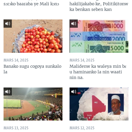
sɔrɔko baaraba ye Mali kɔnɔ
hakilijakabo ke, Politikitonw
ka benkan seben kan
MARS 14, 2025
MARS 14, 2025
Banako sugu cogoya sunkalo
Malidenw ka waleya min bɛ
la
u haminanko la nin waati
nin na.
MARS 13, 2025
MARS 12, 2025