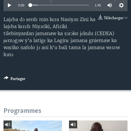
0:00
1:45
Télécharger
Lajɛba dɔ senfɛ min kɛra Nasiyɔn Zini ka
lajɛba kɛrɛfɛ Niyɔriki, Afiriki
tilebinyanfan jamanaw ka sɔrɔko jɛkulu (CEDEA)
ɲɛmɔgɔw y’a latigɛ ka Laginɛ jamana gniemaw ka
wariko nafolo jɔ ani k’u bali tama la jamana wɛrɛw
kɔnɔ
Partager
Programmes