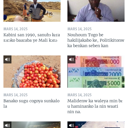
MARS 14, 2025
MARS 14, 2025
Kabini san 1990, sanubɔ kɛra
Nouhoum Togo be
sɔrɔko baaraba ye Mali kɔnɔ
hakilijakabo ke, Politikitonw
ka benkan seben kan
MARS 14, 2025
MARS 14, 2025
Banako sugu cogoya sunkalo
Malidenw ka waleya min bɛ
la
u haminanko la nin waati
nin na.