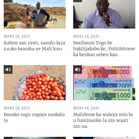
MARS 14, 2025
MARS 14, 2025
Kabini san 1990, sanubɔ kɛra
Nouhoum Togo be
sɔrɔko baaraba ye Mali kɔnɔ
hakilijakabo ke, Politikitonw
ka benkan seben kan
MARS 14, 2025
MARS 14, 2025
Banako sugu cogoya sunkalo
Malidenw ka waleya min bɛ
la
u haminanko la nin waati
nin na.