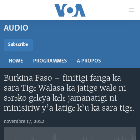
Liens
d'accessibilité
Menu
AUDIO
principal
TV
Retour
RADIO
MALI KURA
Subscribe
à
la
SUBSCRIBE
MALI
MALI KURA
navigation
HOME
PROGRAMMES
A PROPOS
ÉTATS-UNIS
TABALE
principale
S'abonner
Retour
Burkina Faso – finitigi fanga ka
AN BA FO!
à
Learning English
sara Tigɛ Walasa ka jatige wale ni
FARAFINA FOLI
la
sɔrɔko gɛlɛya kɛlɛ jamanatigi ni
recherche
SUIVEZ-NOUS
minisiriw y’a latigɛ k’u ka sara tigɛ.
novembre 17, 2022
Langues