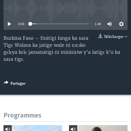
No media source currently available
0:00
1:48
Télécharger
Burkina Faso – finitigi fanga ka sara
Tigɛ Walasa ka jatige wale ni sɔrɔko
gɛlɛya kɛlɛ jamanatigi ni minisiriw y’a latigɛ k’u ka
sara tigɛ.
Partager
Programmes