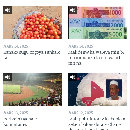
MARS 14, 2025
MARS 14, 2025
Banako sugu cogoya sunkalo
Malidenw ka waleya min bɛ
la
u haminanko la nin waati
nin na.
MARS 13, 2025
MARS 12, 2025
Farikolo ngenaje
Mali politikitonw ka benkan
kunnafoniw
seben bolono bila - Charte