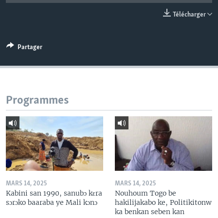
Télécharger
Partager
Programmes
MARS 14, 2025
MARS 14, 2025
Kabini san 1990, sanubɔ kɛra
Nouhoum Togo be
sɔrɔko baaraba ye Mali kɔnɔ
hakilijakabo ke, Politikitonw
ka benkan seben kan