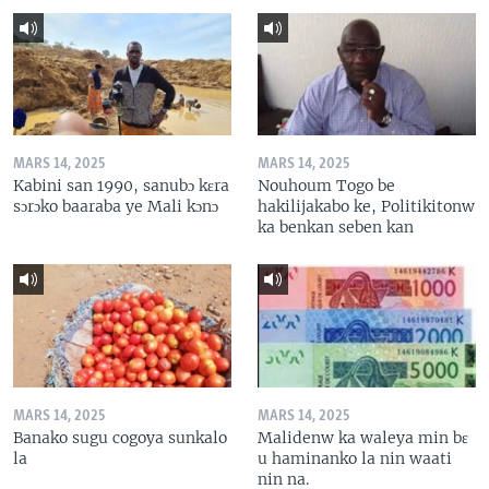
MARS 14, 2025
MARS 14, 2025
Kabini san 1990, sanubɔ kɛra
Nouhoum Togo be
sɔrɔko baaraba ye Mali kɔnɔ
hakilijakabo ke, Politikitonw
ka benkan seben kan
MARS 14, 2025
MARS 14, 2025
Banako sugu cogoya sunkalo
Malidenw ka waleya min bɛ
la
u haminanko la nin waati
nin na.