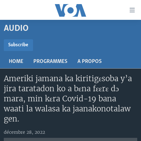
Liens
d'accessibilité
Menu
AUDIO
principal
TV
Retour
RADIO
MALI KURA
Subscribe
à
la
SUBSCRIBE
MALI
MALI KURA
navigation
HOME
PROGRAMMES
A PROPOS
ÉTATS-UNIS
TABALE
principale
S'abonner
Retour
Ameriki jamana ka kiritigɛsoba y’a
AN BA FO!
à
Learning English
jira taratadon ko a bɛna fɛɛrɛ dɔ
FARAFINA FOLI
la
mara, min kɛra Covid-19 bana
recherche
SUIVEZ-NOUS
waati la walasa ka jaanakonotalaw
gen.
Langues
décembre 28, 2022