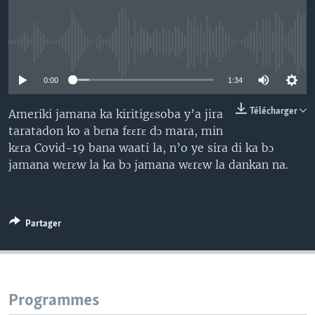
No media source currently available
0:00
1:34
Télécharger
Ameriki jamana ka kiritigɛsoba y’a jira
taratadon ko a bɛna fɛɛrɛ dɔ mara, min
kɛra Covid-19 bana waati la, n’o ye sira di ka bɔ
jamana wɛrɛw la ka bɔ jamana wɛrɛw la dankan na.
Partager
Programmes