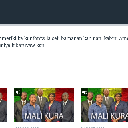
’Ameriki ka kunfoniw la seli bamanan kan nan, kabini Ame
uniya kibaruyaw kan.