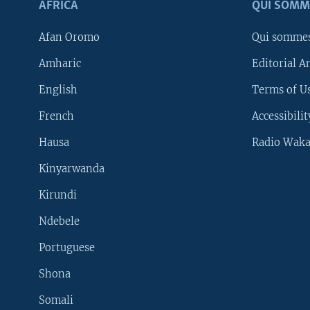
AFRICA
QUI SOMM
Afan Oromo
Qui somme
Amharic
Editorial A
English
Terms of Us
French
Accessibilit
Hausa
Radio Waka
Kinyarwanda
Kirundi
Ndebele
Portuguese
Shona
Learning English
Somali