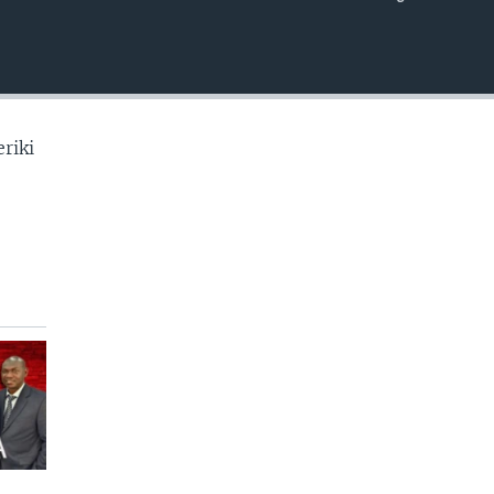
EMBED
riki