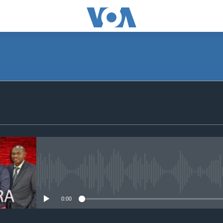
SUBSCRIBE
S'abonner
No media source currently avail
0:00