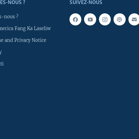
ES-NOUS ?
SUIVEZ-NOUS
s-nous ?
merica Fang Ka Laseliw
e and Privacy Notice
y
ti