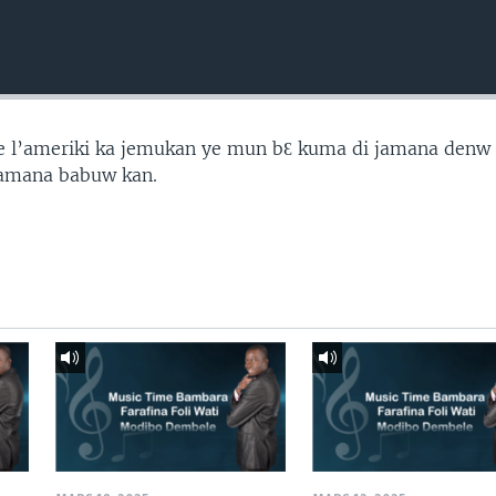
 de l’ameriki ka jemukan ye mun bƐ kuma di jamana den
 jamana babuw kan.