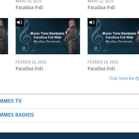
MARS 19, 2025
MARS 12, 2025
Farafina Foli
Farafina Foli
FÉVRIER 26, 2025
FÉVRIER 19, 2025
Farafina Foli
Farafina Foli
Voir tous les é
AMMES TV
AMMES RADIOS