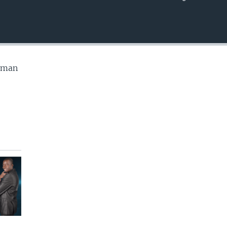
EMBED
w man