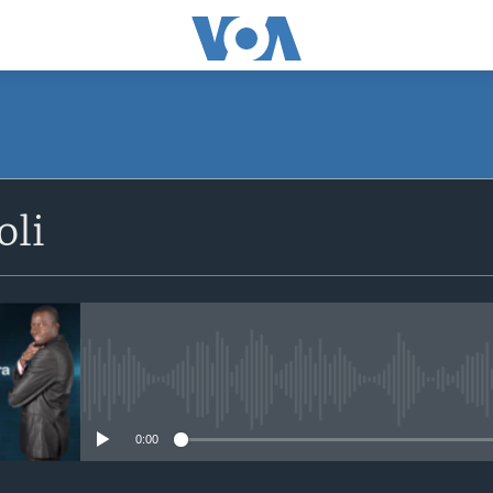
SUBSCRIBE
oli
S'abonner
No media source currently avail
0:00