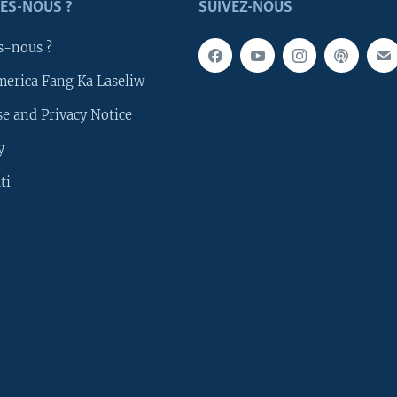
ES-NOUS ?
SUIVEZ-NOUS
s-nous ?
merica Fang Ka Laseliw
e and Privacy Notice
y
ti