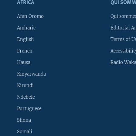
AFRICA
QUI SOMM
Afan Oromo
Qui somme
Amharic
Editorial A
English
Terms of Us
French
Accessibilit
Hausa
Radio Waka
Kinyarwanda
Kirundi
Ndebele
Portuguese
Shona
Learning English
Somali