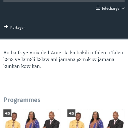
Télécharger
Partager
An ba fɔ ye Voix de l’Ameriki ka hakili n’falen n’falen
kƐnƐ ye lamƐli kƐlaw ani jamana ɲƐmɔkɔw jamana
kunkan kow kan.
Programmes