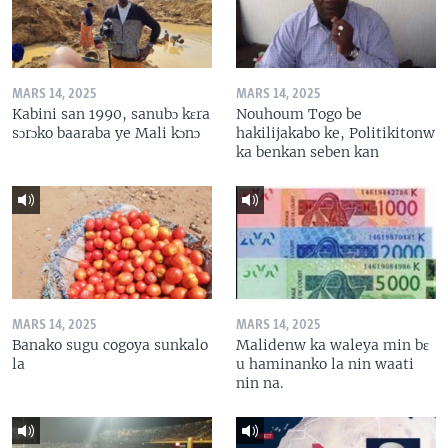
MARS 14, 2025
MARS 14, 2025
Kabini san 1990, sanubɔ kɛra
Nouhoum Togo be
sɔrɔko baaraba ye Mali kɔnɔ
hakilijakabo ke, Politikitonw
ka benkan seben kan
MARS 14, 2025
MARS 14, 2025
Banako sugu cogoya sunkalo
Malidenw ka waleya min bɛ
la
u haminanko la nin waati
nin na.