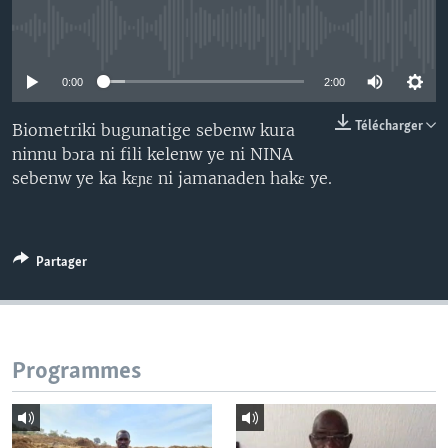
No media source currently available
0:00
2:00
Télécharger
Biometriki bugunatige sebenw kura
ninnu bɔra ni fili kelenw ye ni NINA
sebenw ye ka kɛɲɛ ni jamanaden hakɛ ye.
Partager
Programmes