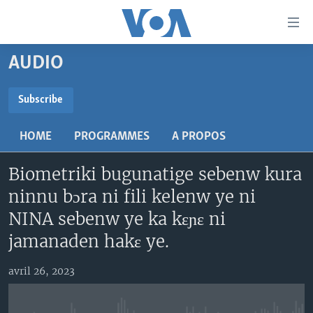
Liens
d'accessibilité
Menu
AUDIO
principal
TV
Retour
RADIO
MALI KURA
Subscribe
à
la
SUBSCRIBE
MALI
MALI KURA
navigation
HOME
PROGRAMMES
A PROPOS
ÉTATS-UNIS
TABALE
principale
S'abonner
Retour
Biometriki bugunatige sebenw kura
AN BA FO!
à
Learning English
ninnu bɔra ni fili kelenw ye ni
FARAFINA FOLI
la
NINA sebenw ye ka kɛɲɛ ni
recherche
SUIVEZ-NOUS
jamanaden hakɛ ye.
avril 26, 2023
Langues