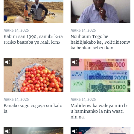
MARS 14, 2025
MARS 14, 2025
Kabini san 1990, sanubɔ kɛra
Nouhoum Togo be
sɔrɔko baaraba ye Mali kɔnɔ
hakilijakabo ke, Politikitonw
ka benkan seben kan
MARS 14, 2025
MARS 14, 2025
Banako sugu cogoya sunkalo
Malidenw ka waleya min bɛ
la
u haminanko la nin waati
nin na.