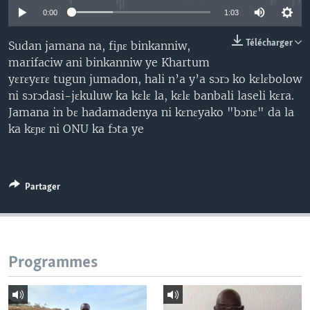
0:00
1:03
Télécharger
Sudan jamana na, fiɲɛ binkanniw,
marifaciw ani binkanniw ye Khartum
yɛrɛyɛrɛ tugun jumadon, hali n’a y’a sɔrɔ ko kɛlɛbolow
ni sɔrɔdasi-jɛkuluw ka kɛlɛ la, kɛlɛ banbali laseli kɛra.
Jamana in bɛ hadamadenya ni kɛnɛyako "bɔnɛ" da la
ka kɛɲɛ ni ONU ka fɔta ye
Partager
Programmes