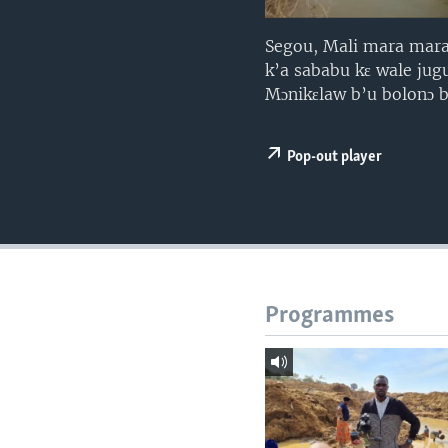
Segou, Mali mara marabo
k’a sababu kɛ wale jugu
Mɔnikɛlaw b’u bolonɔ bi
Pop-out player
Programmes