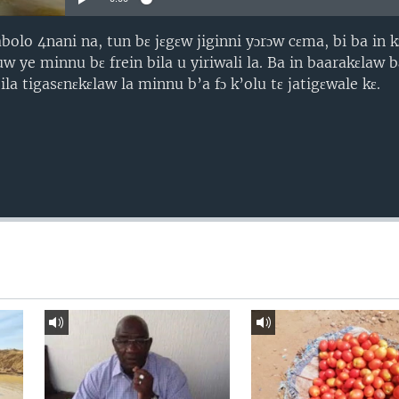
lo 4nani na, tun bɛ jɛgɛw jiginni yɔrɔw cɛma, bi ba in k
w ye minnu bɛ frein bila u yiriwali la. Ba in baarakɛlaw bɛ
la tigasɛnɛkɛlaw la minnu b’a fɔ k’olu tɛ jatigɛwale kɛ.