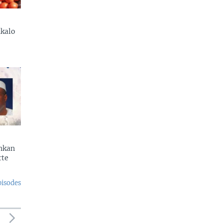
kalo
enkan
rte
pisodes