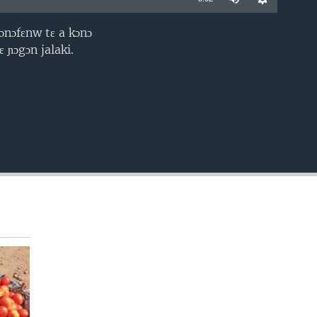
ɔnɔfɛnw tɛ a kɔnɔ
EMBED
 ɲɔgɔn jalaki.