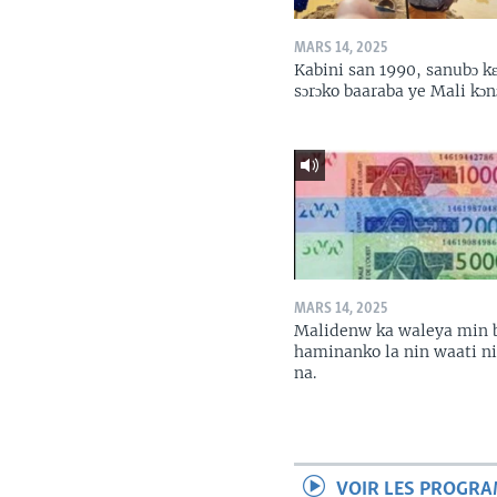
MARS 14, 2025
Kabini san 1990, sanubɔ k
sɔrɔko baaraba ye Mali kɔn
MARS 14, 2025
Malidenw ka waleya min 
haminanko la nin waati n
na.
VOIR LES PROGR