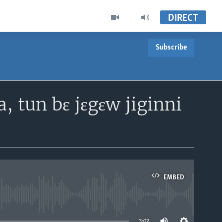
DIRECT
Subscribe
 tun bɛ jɛgɛw jiginni
EMBED
able
3:02