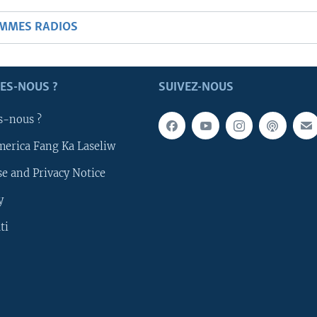
AMMES RADIOS
ES-NOUS ?
SUIVEZ-NOUS
s-nous ?
merica Fang Ka Laseliw
e and Privacy Notice
y
ti