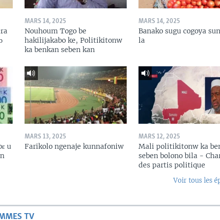
MARS 14, 2025
MARS 14, 2025
ɛra
Nouhoum Togo be
Banako sugu cogoya sun
ɔ
hakilijakabo ke, Politikitonw
la
ka benkan seben kan
MARS 13, 2025
MARS 12, 2025
bɛ u
Farikolo ngenaje kunnafoniw
Mali politikitonw ka b
in
seben bolono bila - Cha
des partis politique
Voir tous les é
AMMES TV