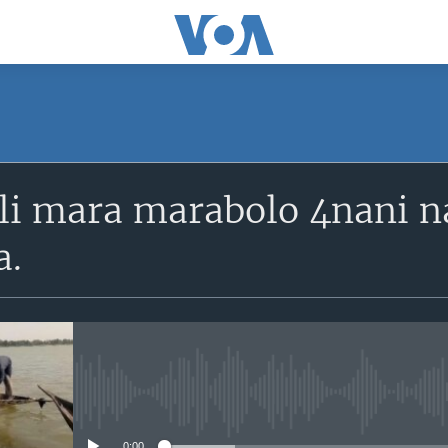
SUBSCRIBE
i mara marabolo 4nani na,
S'abonner
a.
No media source currently avail
0:00