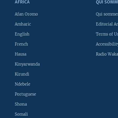
AFRICA
QUI SOMM
Afan Oromo
Qui somme
Amharic
Editorial A
English
Terms of Us
French
Accessibilit
Hausa
Radio Waka
Kinyarwanda
Kirundi
Ndebele
Portuguese
Shona
Learning English
Somali