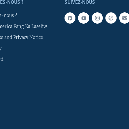
ES-NOUS ?
SUIVEZ-NOUS
s-nous ?
merica Fang Ka Laseliw
e and Privacy Notice
y
ti