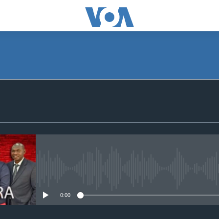
SUBSCRIBE
S'abonner
No media source currently avail
0:00