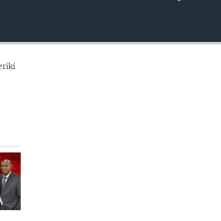
EMBED
riki