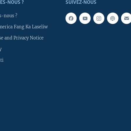
ES-NOUS ?
SUIVEZ-NOUS
s-nous ?
merica Fang Ka Laseliw
e and Privacy Notice
y
ti