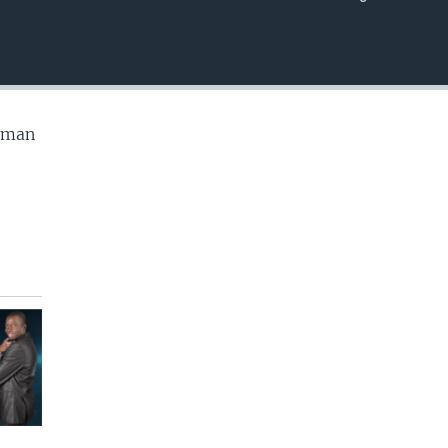
EMBED
w man