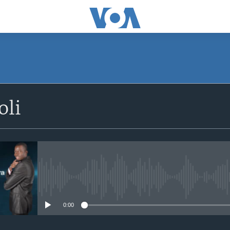
SUBSCRIBE
oli
S'abonner
No media source currently avail
0:00