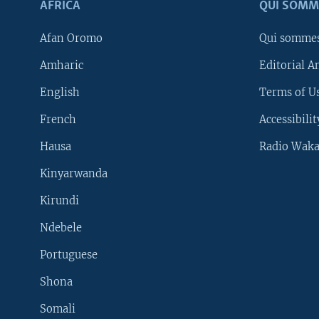
AFRICA
QUI SOMM
Afan Oromo
Qui somme
Amharic
Editorial A
English
Terms of Us
French
Accessibilit
Hausa
Radio Waka
Kinyarwanda
Kirundi
Ndebele
Portuguese
Shona
Learning English
Somali