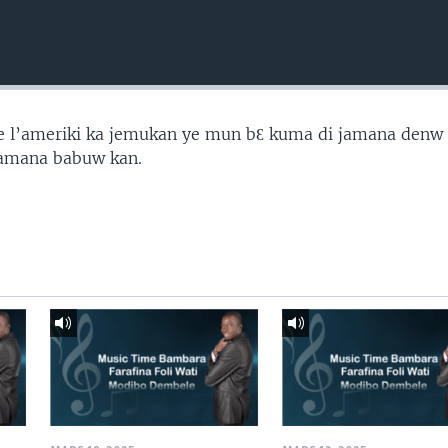
 de l’ameriki ka jemukan ye mun bƐ kuma di jamana den
 jamana babuw kan.