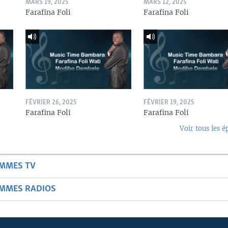
MARS 19, 2025
MARS 12, 2025
Farafina Foli
Farafina Foli
FÉVRIER 26, 2025
FÉVRIER 19, 2025
Farafina Foli
Farafina Foli
Voir tous les é
AMMES TV
AMMES RADIOS