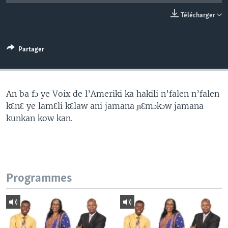
Télécharger
Partager
An ba fɔ ye Voix de l’Ameriki ka hakili n’falen n’falen
kƐnƐ ye lamƐli kƐlaw ani jamana ɲƐmɔkɔw jamana
kunkan kow kan.
Programmes