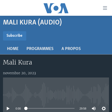
Liens
d'accessibilité
Menu
MALI KURA (AUDIO)
principal
TV
Retour
RADIO
MALI KURA
Subscribe
à
la
SUBSCRIBE
MALI
MALI KURA
navigation
HOME
PROGRAMMES
A PROPOS
ÉTATS-UNIS
TABALE
principale
S'abonner
Retour
Mali Kura
AN BA FO!
à
Learning English
FARAFINA FOLI
la
novembre 20, 2023
recherche
SUIVEZ-NOUS
No media source currently available
Langues
0:00
29:58