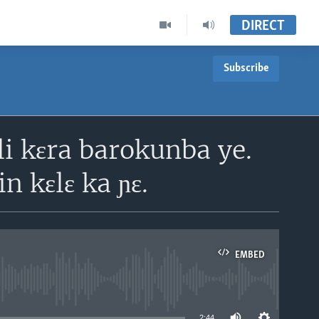
DIRECT
Subscribe
i kɛra barokunba ye.
n kɛlɛ ka ɲɛ.
EMBED
able
2:44