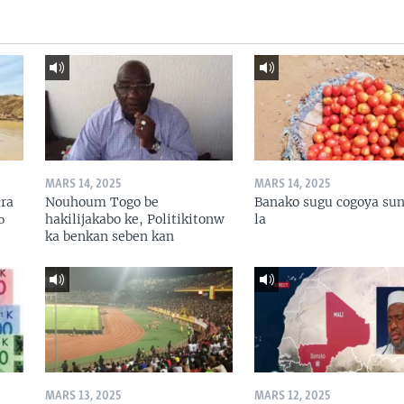
MARS 14, 2025
MARS 14, 2025
ɛra
Nouhoum Togo be
Banako sugu cogoya sun
ɔ
hakilijakabo ke, Politikitonw
la
ka benkan seben kan
MARS 13, 2025
MARS 12, 2025