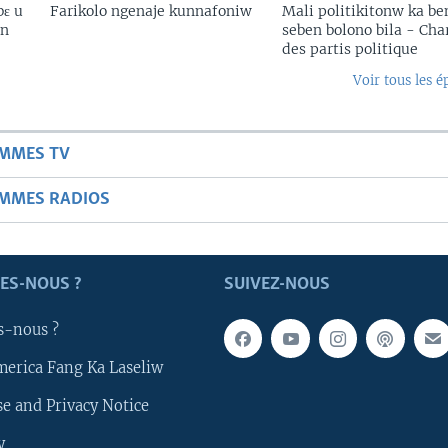
bɛ u
Farikolo ngenaje kunnafoniw
Mali politikitonw ka b
in
seben bolono bila - Cha
des partis politique
Voir tous les é
AMMES TV
AMMES RADIOS
ES-NOUS ?
SUIVEZ-NOUS
s-nous ?
merica Fang Ka Laseliw
e and Privacy Notice
y