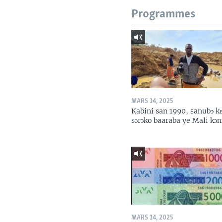
Programmes
MARS 14, 2025
Kabini san 1990, sanubɔ k
sɔrɔko baaraba ye Mali kɔn
MARS 14, 2025