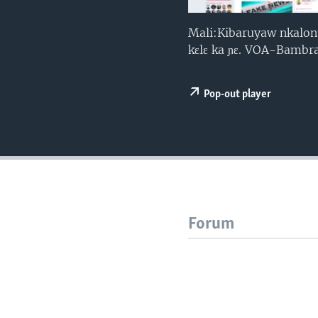
Mali:Kibaruyaw nkalont
kɛlɛ ka ɲɛ. VOA-Bamb
Pop-out player
Forum