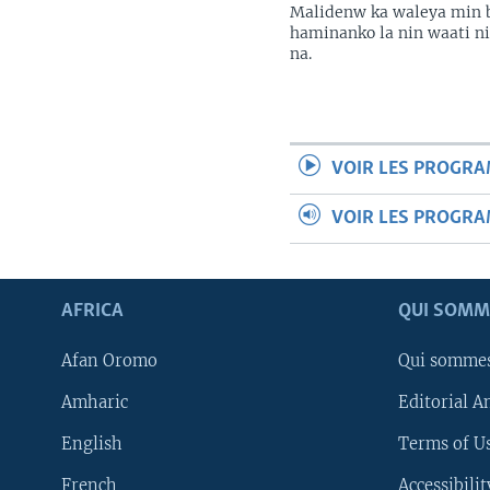
Malidenw ka waleya min 
haminanko la nin waati n
na.
VOIR LES PROGR
VOIR LES PROGR
AFRICA
QUI SOMM
Afan Oromo
Qui somme
Amharic
Editorial A
English
Terms of Us
French
Accessibilit