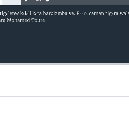
igɛlenw kɛlɛli kɛra barokunba ye. Fɛɛrɛ caman tigɛra wala
rara Mohamed Toure