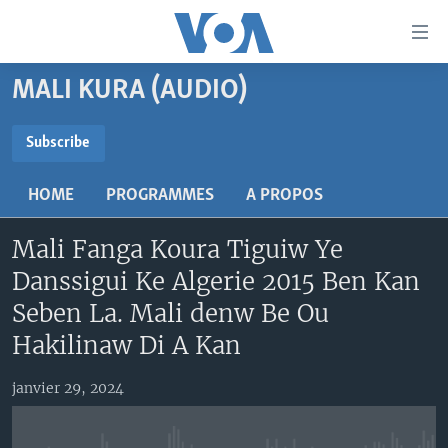
Liens
d'accessibilité
Menu
MALI KURA (AUDIO)
principal
TV
Retour
RADIO
MALI KURA
Subscribe
à
la
SUBSCRIBE
MALI
MALI KURA
navigation
HOME
PROGRAMMES
A PROPOS
ÉTATS-UNIS
TABALE
principale
S'abonner
Retour
Mali Fanga Koura Tiguiw Ye
AN BA FO!
à
Learning English
Danssigui Ke Algerie 2015 Ben Kan
FARAFINA FOLI
la
Seben La. Mali denw Be Ou
recherche
SUIVEZ-NOUS
Hakilinaw Di A Kan
janvier 29, 2024
Langues