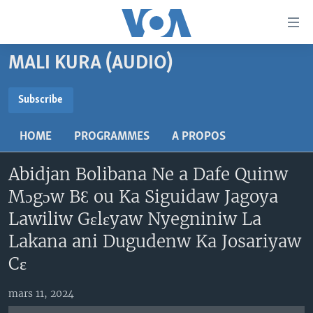
Liens
d'accessibilité
Menu
MALI KURA (AUDIO)
principal
TV
Retour
RADIO
MALI KURA
Subscribe
à
la
SUBSCRIBE
MALI
MALI KURA
navigation
HOME
PROGRAMMES
A PROPOS
ÉTATS-UNIS
TABALE
principale
S'abonner
Retour
Abidjan Bolibana Ne a Dafe Quinw
AN BA FO!
à
Learning English
Mɔgɔw BƐ ou Ka Siguidaw Jagoya
FARAFINA FOLI
la
Lawiliw Gɛlɛyaw Nyegniniw La
recherche
SUIVEZ-NOUS
Lakana ani Dugudenw Ka Josariyaw
Cɛ
Langues
mars 11, 2024