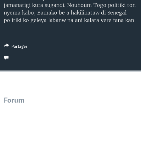
jamanatigi kura sugandi. Nouhoum Togo politiki ton
nyema kabo, Bamako be a hakilinataw di Senegal
politiki ko geleya labanw na ani kalata yere fana kan
Partager
Forum