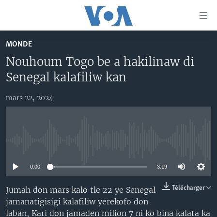
Liens
d'accessibilité
Menu
MONDE
principal
TV
Nouhoum Togo be a hakilinaw di
Retour
RADIO
MALI KURA
à
Senegal kalafiliw kan
la
MALI
MALI KURA
navigation
mars 22, 2024
ÉTATS-UNIS
TABALE
principale
Retour
AN BA FO!
à
Learning English
FARAFINA FOLI
la
No media source currently available
recherche
SUIVEZ-NOUS
0:00
3:19
Télécharger
Jumah don mars kalo tle 22 ye Senegal
jamanatigisigi kalafiliw yerekofo don
Langues
laban, Kari don jamaden milion 7 ni ko bina kalata ka