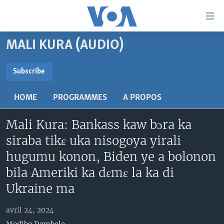
Liens
d'accessibilité
Menu
MALI KURA (AUDIO)
principal
TV
Retour
RADIO
MALI KURA
Subscribe
à
la
SUBSCRIBE
MALI
MALI KURA
navigation
HOME
PROGRAMMES
A PROPOS
ÉTATS-UNIS
TABALE
principale
S'abonner
Retour
Mali Kura: Bankass kaw bɔra ka
AN BA FO!
à
Learning English
siraba tikɛ uka nisogoya yirali
FARAFINA FOLI
la
hugumu konon, Biden ye a bolonon
recherche
SUIVEZ-NOUS
bila Ameriki ka dɛmɛ la ka di
Ukraine ma
Langues
avril 24, 2024
Modibo Dembele