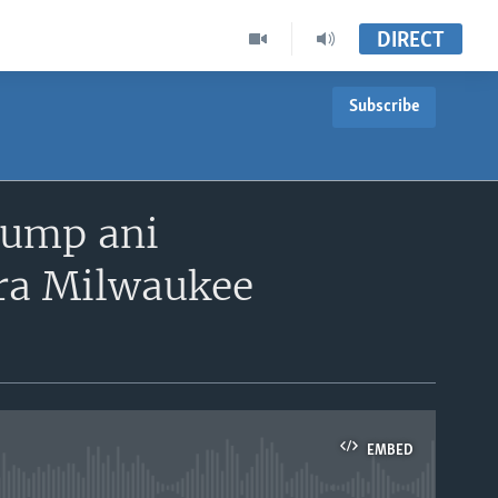
DIRECT
Subscribe
rump ani
era Milwaukee
EMBED