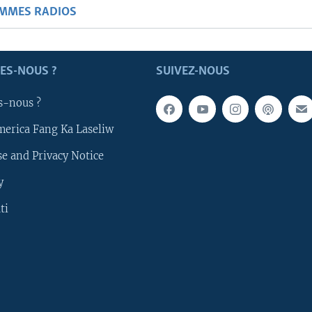
AMMES RADIOS
ES-NOUS ?
SUIVEZ-NOUS
s-nous ?
merica Fang Ka Laseliw
e and Privacy Notice
y
ti