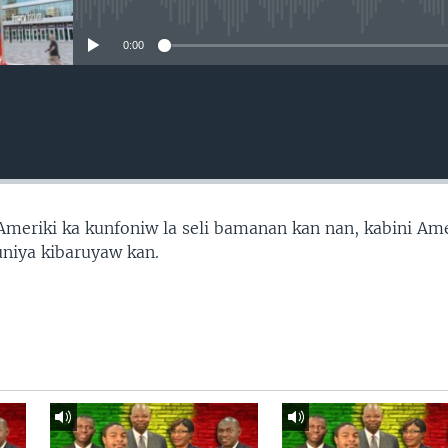
No media source currently avail
0:00
’Ameriki ka kunfoniw la seli bamanan kan nan, kabini Ame
uniya kibaruyaw kan.