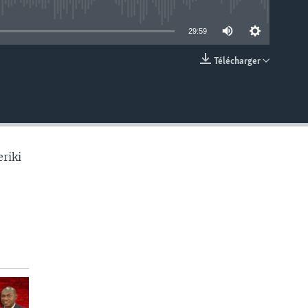
able
29:59
Télécharger
EMBED
riki