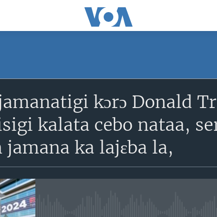
SUBSCRIBE
jamanatigi kɔrɔ Donald T
S'abonner
sigi kalata cebo nataa, s
 jamana ka lajɛba la,