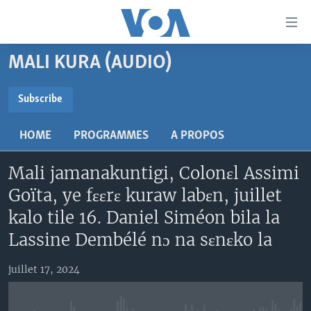
Liens
d'accessibilité
Menu
MALI KURA (AUDIO)
principal
TV
Retour
RADIO
MALI KURA
Subscribe
à
la
SUBSCRIBE
MALI
MALI KURA
navigation
HOME
PROGRAMMES
A PROPOS
ÉTATS-UNIS
TABALE
principale
S'abonner
Retour
Mali jamanakuntigi, Colonɛl Assimi
AN BA FO!
à
Learning English
Goïta, ye fɛɛrɛ kuraw labɛn, juillet
FARAFINA FOLI
la
kalo tile 16. Daniel Siméon bila la
recherche
SUIVEZ-NOUS
Lassine Dembélé nɔ na sɛnɛko la
juillet 17, 2024
Langues