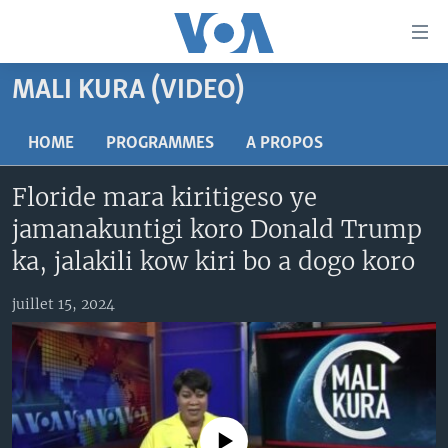
Liens
d'accessibilité
Menu
MALI KURA (VIDEO)
principal
TV
Retour
RADIO
MALI KURA
HOME
PROGRAMMES
A PROPOS
à
la
MALI
MALI KURA
Floride mara kiritigeso ye
navigation
ÉTATS-UNIS
TABALE
principale
jamanakuntigi koro Donald Trump
Retour
AN BA FO!
ka, jalakili kow kiri bo a dogo koro
à
Learning English
FARAFINA FOLI
la
juillet 15, 2024
recherche
SUIVEZ-NOUS
Langues
No media source currently available