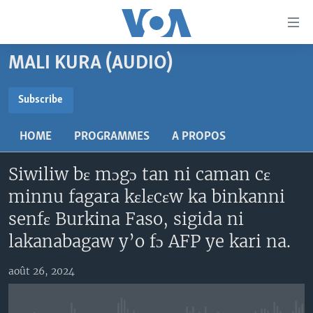
Liens
d'accessibilité
Menu
MALI KURA (AUDIO)
principal
TV
Retour
RADIO
MALI KURA
Subscribe
à
la
SUBSCRIBE
MALI
MALI KURA
navigation
HOME
PROGRAMMES
A PROPOS
ÉTATS-UNIS
TABALE
principale
S'abonner
Retour
Siwiliw bɛ mɔgɔ tan ni caman cɛ
AN BA FO!
à
Learning English
minnu fagara kɛlɛcɛw ka binkanni
FARAFINA FOLI
la
senfɛ Burkina Faso, sigida ni
recherche
SUIVEZ-NOUS
lakanabagaw y’o fɔ AFP ye kari na.
août 26, 2024
Langues