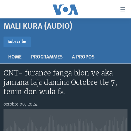
Liens
d'accessibilité
Menu
MALI KURA (AUDIO)
principal
TV
Retour
RADIO
MALI KURA
Subscribe
à
la
SUBSCRIBE
MALI
MALI KURA
navigation
HOME
PROGRAMMES
A PROPOS
ÉTATS-UNIS
TABALE
principale
S'abonner
Retour
CNT- furance fanga blon ye aka
AN BA FO!
à
Learning English
jamana lajɛ daminɛ Octobre tle 7,
FARAFINA FOLI
la
tenin don wula fɛ.
recherche
SUIVEZ-NOUS
octobre 08, 2024
Langues