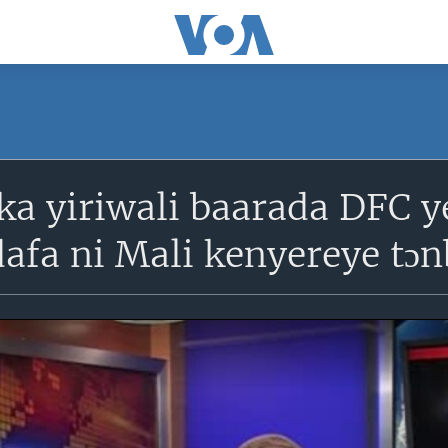
a yiriwali baarada DFC y
afa ni Mali kenyereye tɔn