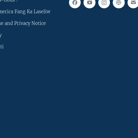
merica Fang Ka Laseliw
e and Privacy Notice
y
ti