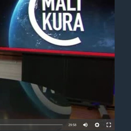
able
29:58