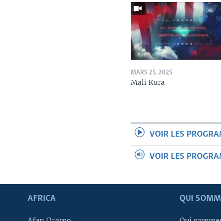
MARS 25, 2025
Mali Kura
VOIR LES PROGR
VOIR LES PROGR
AFRICA
QUI SOMM
Afan Oromo
Qui somme