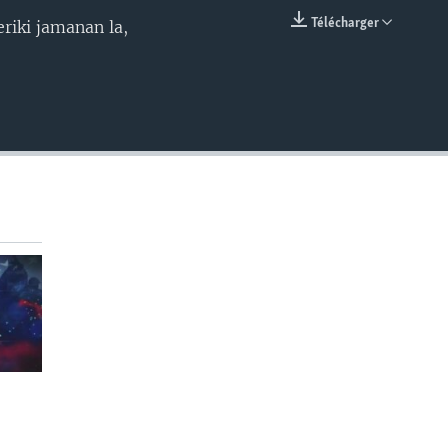
Télécharger
riki jamanan la,
EMBED