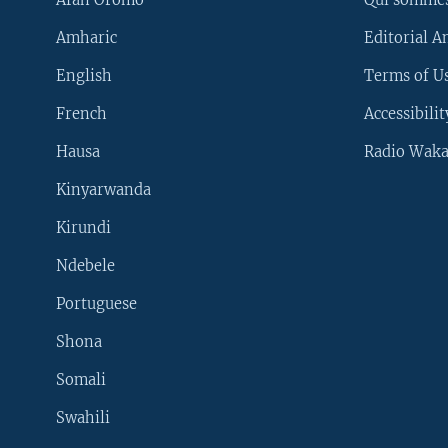
Amharic
Editorial A
English
Terms of Us
French
Accessibilit
Hausa
Radio Waka
Kinyarwanda
Kirundi
Ndebele
Portuguese
Shona
Learning English
Somali
SUIVEZ-NOUS
Swahili