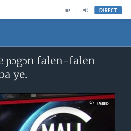
DIRECT
e ɲɔgɔn falen-falen
ba ye.
EMBED