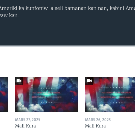
’Ameriki ka kunfoniw la seli bamanan kan nan, kabini Ame
yaw kan.
MARS 27, 2025
MARS 26, 2025
Mali Kura
Mali Kura