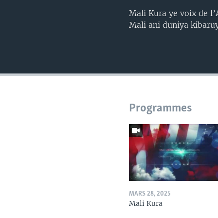
Mali Kura ye voix de l
Mali ani duniya kibaru
Programmes
MARS 28, 2025
Mali Kura