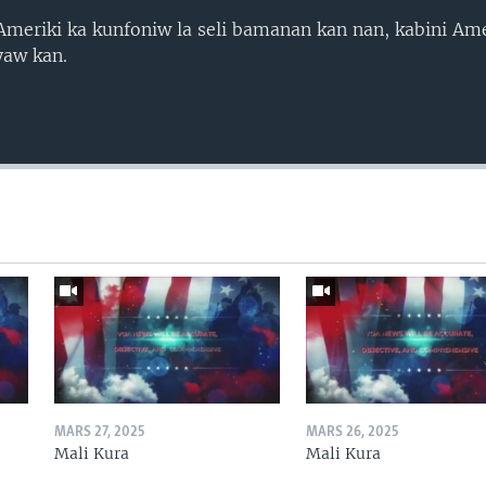
’Ameriki ka kunfoniw la seli bamanan kan nan, kabini Ame
yaw kan.
MARS 27, 2025
MARS 26, 2025
Mali Kura
Mali Kura