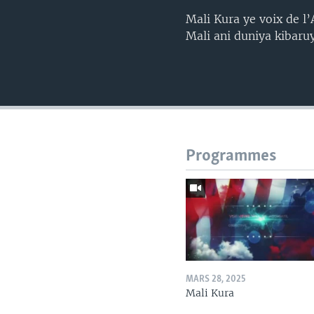
Mali Kura ye voix de l
Mali ani duniya kibaru
Programmes
MARS 28, 2025
Mali Kura