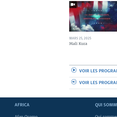
MARS 25, 2025
Mali Kura
VOIR LES PROGR
VOIR LES PROGR
AFRICA
QUI SOMM
Afan Oromo
Qui somme