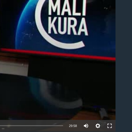
able
29:58