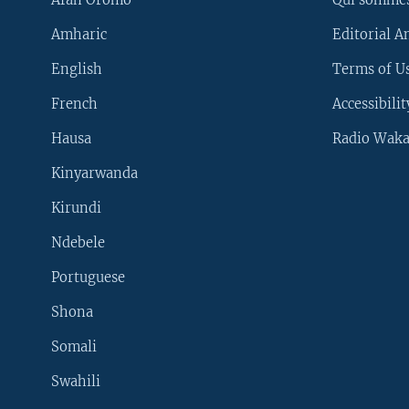
Amharic
Editorial A
English
Terms of Us
French
Accessibilit
Hausa
Radio Waka
Kinyarwanda
Kirundi
Ndebele
Portuguese
Shona
Learning English
Somali
SUIVEZ-NOUS
Swahili