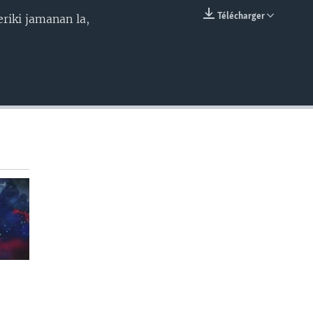
Télécharger
riki jamanan la,
EMBED