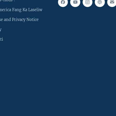
merica Fang Ka Laseliw
e and Privacy Notice
y
ti