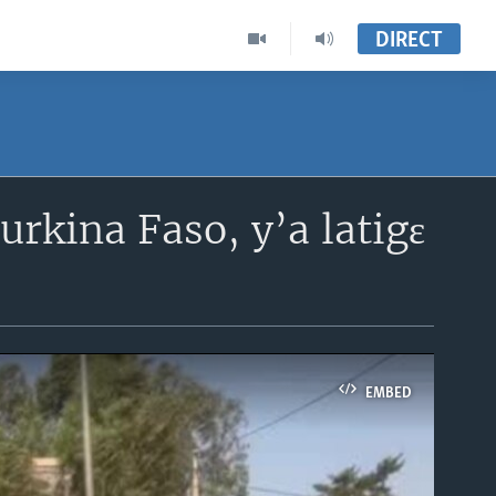
DIRECT
urkina Faso, y’a latigɛ
EMBED