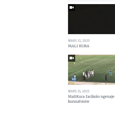
MARS 31, 2025
MALI KURA
MARS 15, 2025
MaliKura farikolo ngenaje
kunnafoniw