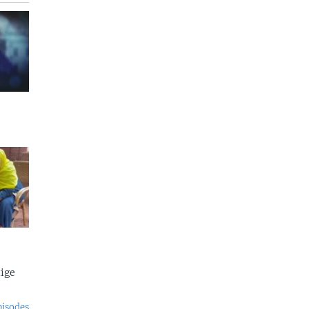
ige
pisodes