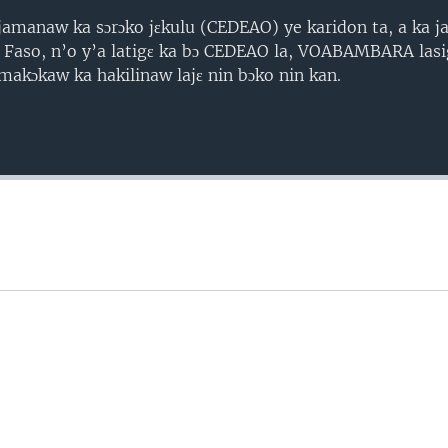
 jamanaw ka sɔrɔko jɛkulu (CEDEAO) ye karidon ta, a ka 
a Faso, n’o y’a latigɛ ka bɔ CEDEAO la, VOABAMBARA la
akɔkaw ka hakilinaw lajɛ nin bɔko nin kan.