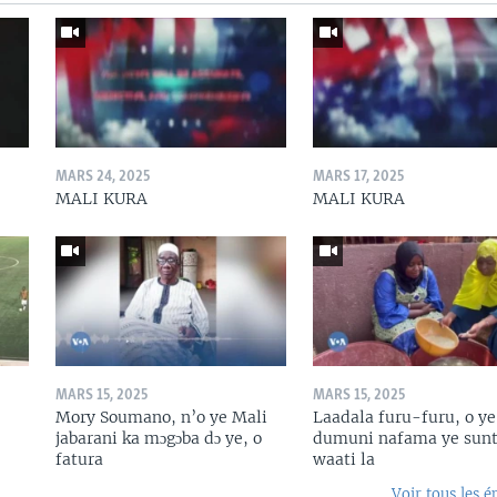
MARS 24, 2025
MARS 17, 2025
MALI KURA
MALI KURA
MARS 15, 2025
MARS 15, 2025
Mory Soumano, n’o ye Mali
Laadala furu-furu, o ye
jabarani ka mɔgɔba dɔ ye, o
dumuni nafama ye sunt
fatura
waati la
Voir tous les é