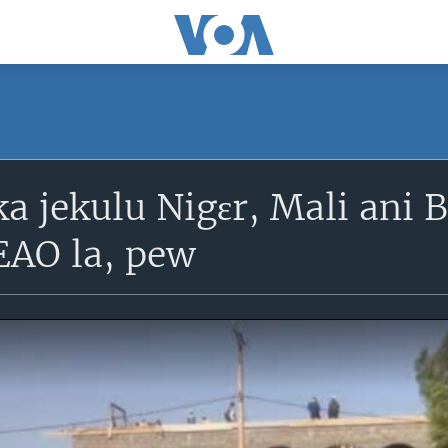
a jekulu Nigɛr, Mali ani B
EAO la, pew