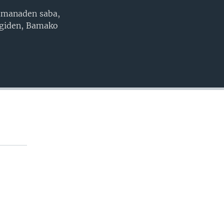
jamanaden saba,
EMBED
sigiden, Bamako