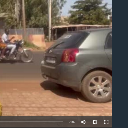
able
2:34