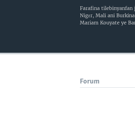
Farafina tilebinyanfan
Nigɛr, Mali ani Burkin
Mariam Kouyate ye Bam
Forum