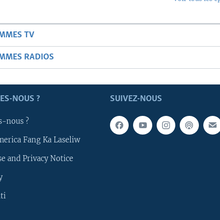
AMMES TV
AMMES RADIOS
ES-NOUS ?
SUIVEZ-NOUS
s-nous ?
merica Fang Ka Laseliw
e and Privacy Notice
y
ti