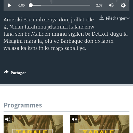
0:00
2:37
Télécharger
Ameriki Yɛrɛmahɔrɔnya don, juillet tile
4, Ɲinan farafinna jɛkamiiri kalandenw
fana sen bɛ Maliden minnu sigilen bɛ Detroit dugu la
Misigini mara la, olu ye Barbaque don dɔ labɛn
walasa ka kɛnɛ in kɛ mɔgɔ sabali ye.
Partager
Programmes