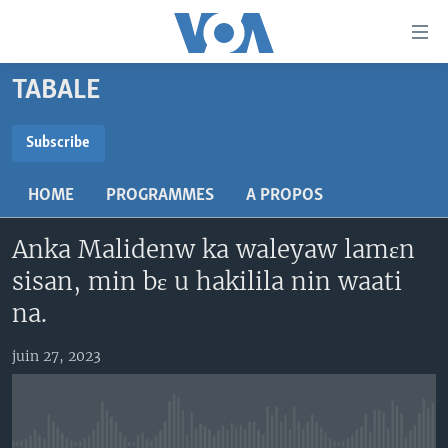
Liens
d'accessibilité
Menu
TABALE
principal
TV
Retour
RADIO
MALI KURA
Subscribe
à
la
SUBSCRIBE
MALI
MALI KURA
navigation
HOME
PROGRAMMES
A PROPOS
ÉTATS-UNIS
TABALE
principale
S'abonner
Retour
Anka Malidenw ka waleyaw lamɛn
AN BA FO!
à
Learning English
sisan, min bɛ u hakilila nin waati
FARAFINA FOLI
la
na.
recherche
SUIVEZ-NOUS
juin 27, 2023
Langues