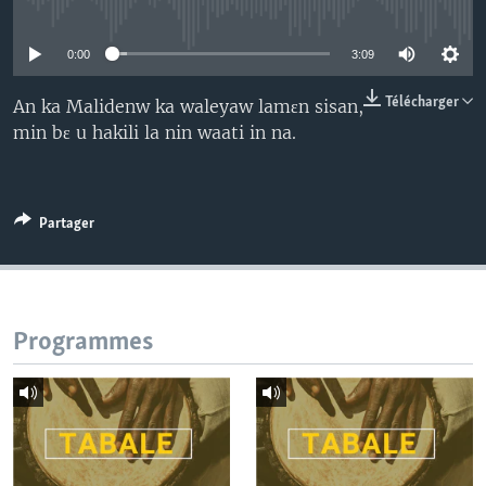
No media source currently available
0:00
3:09
Télécharger
An ka Malidenw ka waleyaw lamɛn sisan,
min bɛ u hakili la nin waati in na.
Partager
Programmes