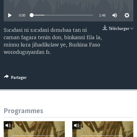
No media source currently available
0:00
1:46
Télécharger
Sɔrɔdasi ni sɔrɔdasi dɛmɛbaa tan ni
caman fagara tenin don, binkanni fila la,
minnu kɛra jihadikɛlaw ye, Burkina Faso
woroduguyanfan fɛ.
Partager
Programmes