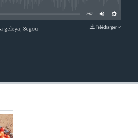
able
2:57
Télécharger
a geleya, Segou
EMBED