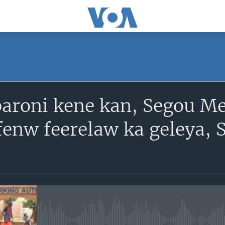
SUBSCRIBE
aroni kene kan, Segou M
S'abonner
enw feerelaw ka geleya, S