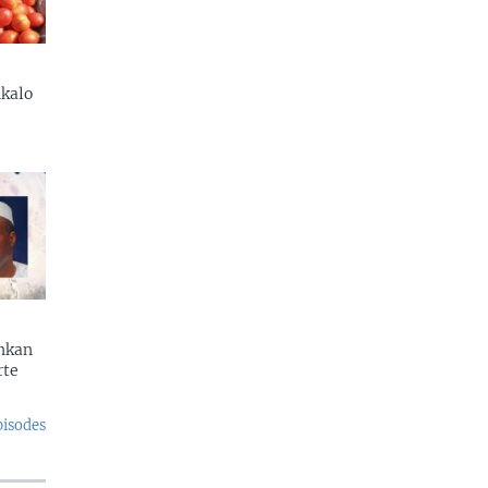
kalo
enkan
rte
pisodes