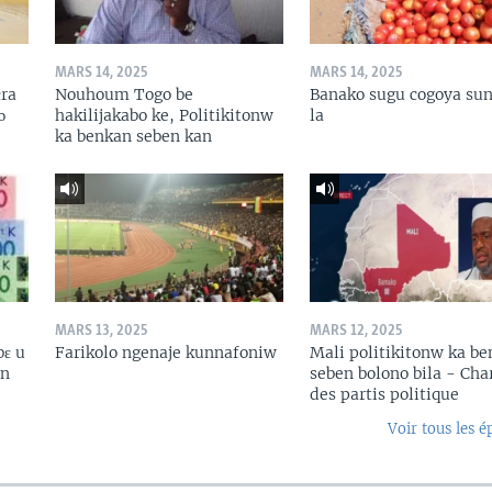
MARS 14, 2025
MARS 14, 2025
ɛra
Nouhoum Togo be
Banako sugu cogoya sun
ɔ
hakilijakabo ke, Politikitonw
la
ka benkan seben kan
MARS 13, 2025
MARS 12, 2025
bɛ u
Farikolo ngenaje kunnafoniw
Mali politikitonw ka b
in
seben bolono bila - Cha
des partis politique
Voir tous les é