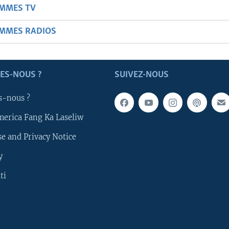
AMMES TV
AMMES RADIOS
ES-NOUS ?
SUIVEZ-NOUS
s-nous ?
merica Fang Ka Laseliw
e and Privacy Notice
y
ti