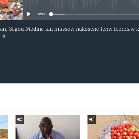
No media source currently avail
0:00
an, Segou Medine kin mussow nakosene fenw feerelaw k
la.