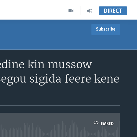
DIRECT
Subscribe
edine kin mussow
egou sigida feere kene
EMBED