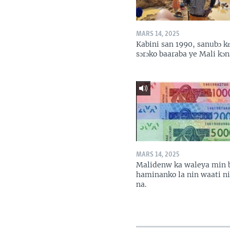
MARS 14, 2025
Kabini san 1990, sanubɔ k
sɔrɔko baaraba ye Mali kɔn
MARS 14, 2025
Malidenw ka waleya min 
haminanko la nin waati n
na.