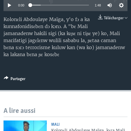
0:00
1:48
Télécharger
Kolonɛli Abdoulaye Maïga, y'o fɔ a ka
kunnafonidisɛbɛn dɔ kɔnɔ. A "bɛ Mali
jamanadenw hakili sigi (ka kɛɲɛ ni tiɲɛ ye) ko, Mali
marifatigi jagɛlɛnw wulili sababu la, ɲɛtaa caman
bɛna sɔrɔ terrorisme kuluw kan (wa ko) jamanadenw
ka lakana bɛna ɲɛ kosɛbɛ
Partager
A lire aussi
MALI
Kolonɛli Abdoulaye Maïga, kɛra Mali