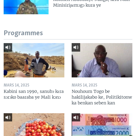
Minisiriɲɛmɔgɔ kura ye
Programmes
MARS 14, 2025
MARS 14, 2025
Kabini san 1990, sanubɔ kɛra
Nouhoum Togo be
sɔrɔko baaraba ye Mali kɔnɔ
hakilijakabo ke, Politikitonw
ka benkan seben kan