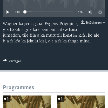
No media source currently available
0:00
1:32
Télécharger
Wagner ka ɲɛmɔgɔba, Evgeny Prigojine,
y’a hakili sigi a ka cikan lamɛntaw kɔnɔ
jumadon, tile fila a ka murutili kɔnɔtiɲɛ kɔfɛ, ko ale
b’a fɛ k’a ka jɛkulu kisi, a t’a fɛ ka fanga minɛ.
Partager
Programmes