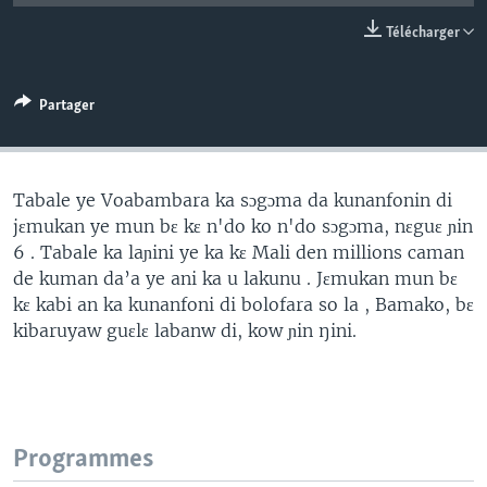
Télécharger
Partager
Tabale ye Voabambara ka sɔgɔma da kunanfonin di
jɛmukan ye mun bɛ kɛ n'do ko n'do sɔgɔma, nɛguɛ ɲin
6 . Tabale ka laɲini ye ka kɛ Mali den millions caman
de kuman da’a ye ani ka u lakunu . Jɛmukan mun bɛ
kɛ kabi an ka kunanfoni di bolofara so la , Bamako, bɛ
kibaruyaw guɛlɛ labanw di, kow ɲin ŋini.
Programmes