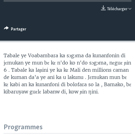
Télécharger
Partager
Tabale ye Voabambara ka sɔgɔma da kunanfonin di
jɛmukan ye mun bɛ kɛ n'do ko n'do sɔgɔma, nɛguɛ ɲin
6 . Tabale ka laɲini ye ka kɛ Mali den millions caman
de kuman da’a ye ani ka u lakunu . Jɛmukan mun bɛ
kɛ kabi an ka kunanfoni di bolofara so la , Bamako, bɛ
kibaruyaw guɛlɛ labanw di, kow ɲin ŋini.
Programmes