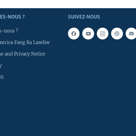
ES-NOUS ?
SUIVEZ-NOUS
s-nous ?
merica Fang Ka Laseliw
e and Privacy Notice
y
ti