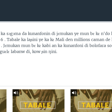
ka sɔgɔma da kunanfonin di jɛmukan ye mun bɛ kɛ n'do 
 6 . Tabale ka laɲini ye ka kɛ Mali den millions caman d
 . Jɛmukan mun bɛ kɛ kabi an ka kunanfoni di bolofara so 
uɛlɛ labanw di, kow ɲin ŋini.