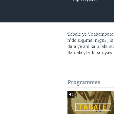
Tabale ye Voabambara 
n'do sɔgɔma, nɛguɛ ɲin
da’a ye ani ka u lakunu
Bamako, bɛ kibaruyaw g
Programmes