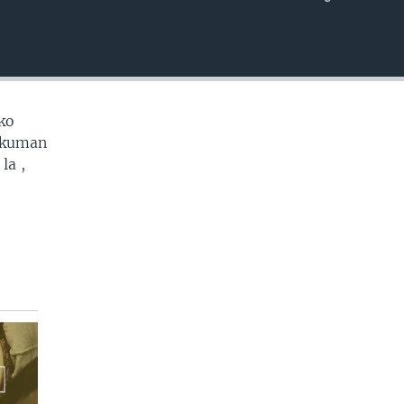
EMBED
ko
e kuman
la ,