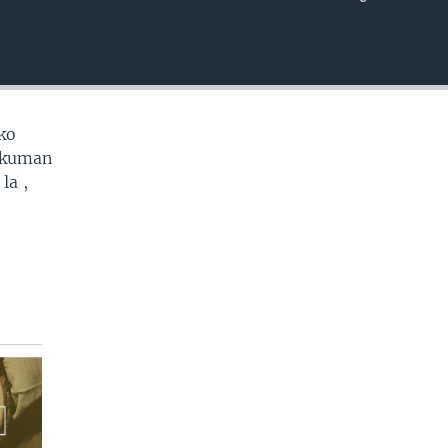
EMBED
ko
e kuman
la ,