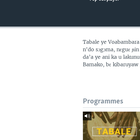
Tabale ye Voabambara 
n'do sɔgɔma, nɛguɛ ɲin
da’a ye ani ka u lakunu
Bamako, bɛ kibaruyaw g
Programmes