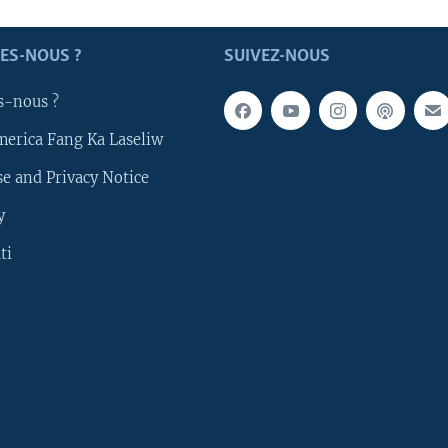
ES-NOUS ?
SUIVEZ-NOUS
s-nous ?
merica Fang Ka Laseliw
e and Privacy Notice
y
ti