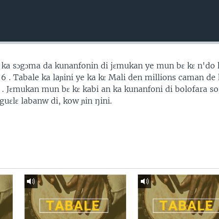
ka sɔgɔma da kunanfonin di jɛmukan ye mun bɛ kɛ n'do 
 6 . Tabale ka laɲini ye ka kɛ Mali den millions caman d
 . Jɛmukan mun bɛ kɛ kabi an ka kunanfoni di bolofara so 
uɛlɛ labanw di, kow ɲin ŋini.