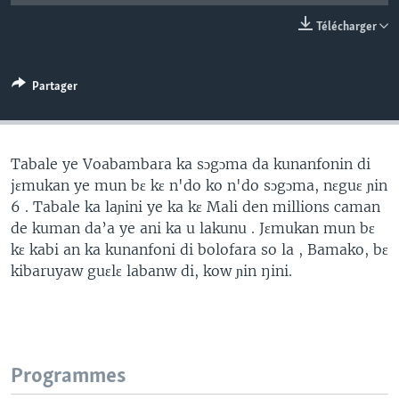
Télécharger
Partager
Tabale ye Voabambara ka sɔgɔma da kunanfonin di
jɛmukan ye mun bɛ kɛ n'do ko n'do sɔgɔma, nɛguɛ ɲin
6 . Tabale ka laɲini ye ka kɛ Mali den millions caman
de kuman da’a ye ani ka u lakunu . Jɛmukan mun bɛ
kɛ kabi an ka kunanfoni di bolofara so la , Bamako, bɛ
kibaruyaw guɛlɛ labanw di, kow ɲin ŋini.
Programmes