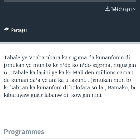
Télécharger
Partager
Tabale ye Voabambara ka sɔgɔma da kunanfonin di
jɛmukan ye mun bɛ kɛ n'do ko n'do sɔgɔma, nɛguɛ ɲin
6 . Tabale ka laɲini ye ka kɛ Mali den millions caman
de kuman da’a ye ani ka u lakunu . Jɛmukan mun bɛ
kɛ kabi an ka kunanfoni di bolofara so la , Bamako, bɛ
kibaruyaw guɛlɛ labanw di, kow ɲin ŋini.
Programmes