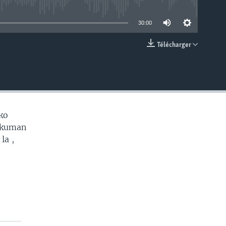
able
30:00
Télécharger
EMBED
ko
e kuman
la ,