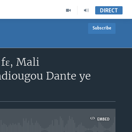
DIRECT
Subscribe
fɛ, Mali
ndiougou Dante ye
EMBED