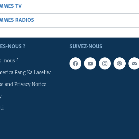
AMMES TV
AMMES RADIOS
ES-NOUS ?
SUIVEZ-NOUS
s-nous ?
merica Fang Ka Laseliw
e and Privacy Notice
y
ti