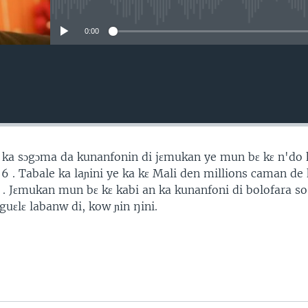
No media source currently avail
0:00
ka sɔgɔma da kunanfonin di jɛmukan ye mun bɛ kɛ n'do 
 6 . Tabale ka laɲini ye ka kɛ Mali den millions caman d
 . Jɛmukan mun bɛ kɛ kabi an ka kunanfoni di bolofara so 
uɛlɛ labanw di, kow ɲin ŋini.