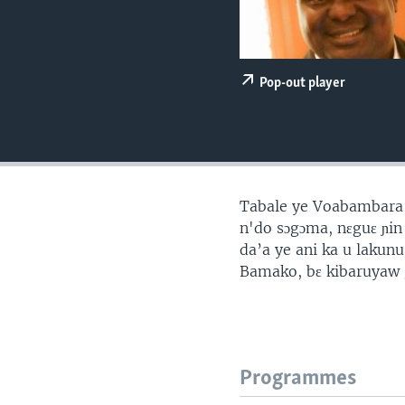
Pop-out player
Tabale ye Voabambara 
n'do sɔgɔma, nɛguɛ ɲin
da’a ye ani ka u lakunu
Bamako, bɛ kibaruyaw g
Programmes