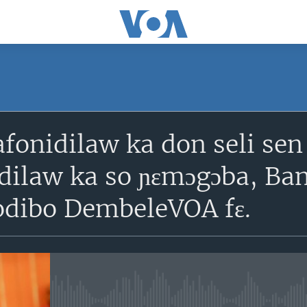
SUBSCRIBE
fonidilaw ka don seli sen 
S'abonner
dilaw ka so ɲɛmɔgɔba, Ba
odibo DembeleVOA fɛ.